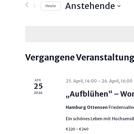
Anstehende
Ansichten,
nach
Heute
Veranstaltungen
Navigation
Datum
Schlüsselwort.
wählen.
Vergangene Veranstaltun
APR.
25. April, 14:00
–
26. April, 16:00
25
„Aufblühen“ – Wor
2026
Hamburg Ottensen
Friedensall
Ein schönes Leben mit Hochsensib
€220 – €240